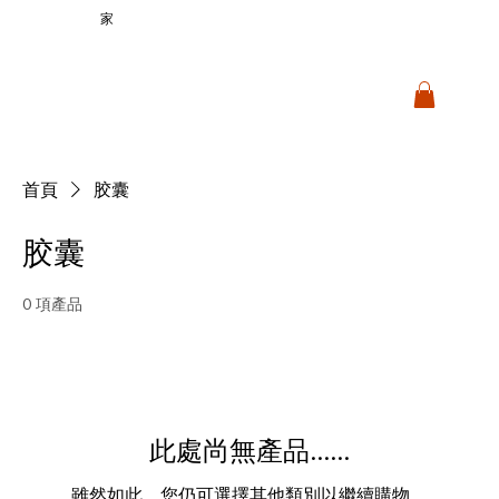
家
首頁
胶囊
胶囊
0 項產品
此處尚無產品......
雖然如此，您仍可選擇其他類別以繼續購物。